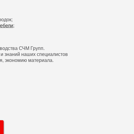
родок;
мебели
;
зводства СЧМ Групп.
 и знаний наших специалистов
оя, экономию материала.