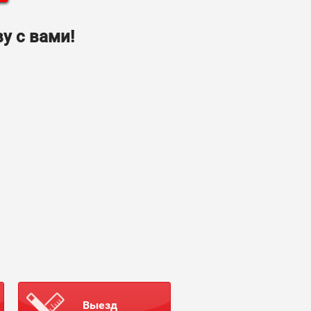
у с вами!
Выезд